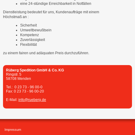
eine 24-stündige Erreichbarkeit in Notfällen
Dienstleistung bedeutet für uns, Kundenaufträge mit einem
Höchstmaß an :
Sicherheit
Umweltbewußtsein
Kompetenz
Zuverlässigkeit
Flexibilität
zu einem fairen und adäquaten Preis durchzuführen.
Rüberg Spedition GmbH & Co. KG
Ringstr. 5
58708 Menden
Tel.: 0 23 73 - 96 00-0
Fax: 0 23 73 - 96 00-20
E-Mail:
info@
rueberg.de
Impressum